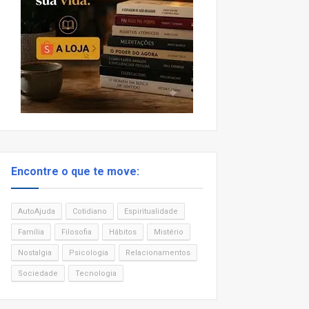
Encontre o que te move:
AutoAjuda
Cotidiano
Espiritualidade
Família
Filosofia
Hábitos
Mistério
Nostalgia
Psicologia
Relacionamentos
Sociedade
Tecnologia