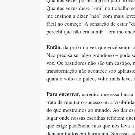
Quantas vezes postei algo só para prova
Quantas vezes disse "sim" no trabalho s
me ensinou a dizer "não" com mais levez
fácil no começo. A sensação de estar "
percebi que não era sumir – era me enco
Então,
da próxima vez que você sentir o
Não precisa ser algo grandioso – pode se
voz. Os bastidores não são um castigo,
transformação não acontece sob aplauso
quando volto ao palco, volto mais leve, 
Para encerrar,
acredito que essa busca 
trata de rejeitar o sucesso ou a visibil
do que mostramos ao mundo. Ao dar espa
lugar onde nossas escolhas refletem q
que exige paciência, mas que nos leva a
dançam juntos em harmonia. Sucesso, s