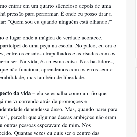
omo entrar em um quarto silencioso depois de uma
 há pressão para performar. É onde eu posso tirar a
tar: "Quem sou eu quando ninguém está olhando?"
 o lugar onde a mágica de verdade acontece.
articipei de uma peça na escola. No palco, eu era o
s, entre os ensaios atrapalhados e as risadas com os
ria ser. Na vida, é a mesma coisa. Nos bastidores,
 que não funciona, aprendemos com os erros sem o
erabilidade, mas também de liberdade.
specto da vida
– ela se espalha como um fio que
 já me vi correndo atrás de promoções e
dentidade dependesse disso. Mas, quando parei para
ores", percebi que algumas dessas ambições não eram
u outras pessoas esperavam de mim. Nos
cido. Quantas vezes eu quis ser o centro das