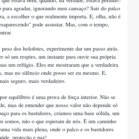
r que estava bem, quando, na verdade, estava perdido?
ó para agradar, ignorando meu cansaço? Sair do palco
a, a escolher o que realmente importa. E, olha, não é
desaparecendo" pode assustar. Mas, com o tempo,
ntrar.
 peso dos holofotes, experimente dar um passo atrás.
r só um respiro, um instante para ouvir sua própria
 mas um refúgio. Eles me mostraram que a verdadeira
s, mas no silêncio onde posso ser eu mesmo. E,
mais seguro, mais verdadeiro.
por equilíbrio é uma prova de força interior. Não se
idade, mas de entender que nosso valor não depende só
ço para os bastidores, criamos uma base sólida, um
uem somos, não o que esperam de nós. É um caminho
 uma vida mais plena, onde o palco e os bastidores
aúde, proteção e paz!