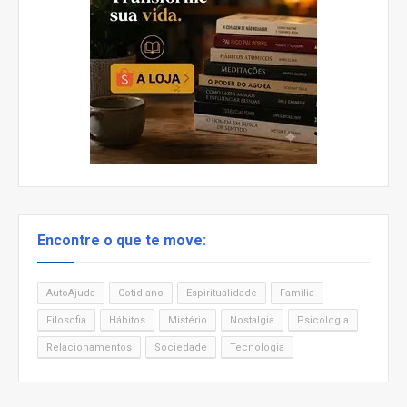
Encontre o que te move:
AutoAjuda
Cotidiano
Espiritualidade
Família
Filosofia
Hábitos
Mistério
Nostalgia
Psicologia
Relacionamentos
Sociedade
Tecnologia