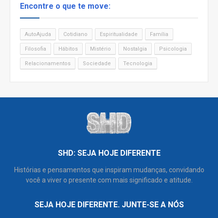
Encontre o que te move:
AutoAjuda
Cotidiano
Espiritualidade
Família
Filosofia
Hábitos
Mistério
Nostalgia
Psicologia
Relacionamentos
Sociedade
Tecnologia
SHD: SEJA HOJE DIFERENTE
Histórias e pensamentos que inspiram mudanças, convidando
você a viver o presente com mais significado e atitude.
SEJA HOJE DIFERENTE. JUNTE-SE A NÓS