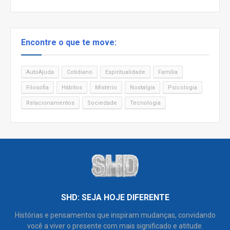
Encontre o que te move:
AutoAjuda
Cotidiano
Espiritualidade
Família
Filosofia
Hábitos
Mistério
Nostalgia
Psicologia
Relacionamentos
Sociedade
Tecnologia
SHD: SEJA HOJE DIFERENTE
Histórias e pensamentos que inspiram mudanças, convidando
você a viver o presente com mais significado e atitude.