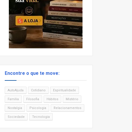
Encontre o que te move:
AutoAjuda
Cotidiano
Espiritualidade
Família
Filosofia
Hábitos
Mistério
Nostalgia
Psicologia
Relacionamentos
Sociedade
Tecnologia