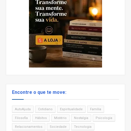
Encontre o que te move:
AutoAjuda
Cotidiano
Espiritualidade
Família
Filosofia
Hábitos
Mistério
Nostalgia
Psicologia
Relacionamentos
Sociedade
Tecnologia