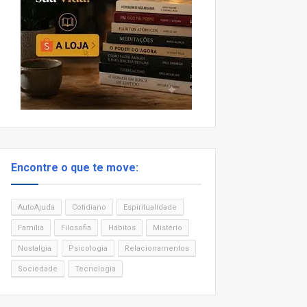
Encontre o que te move:
AutoAjuda
Cotidiano
Espiritualidade
Família
Filosofia
Hábitos
Mistério
Nostalgia
Psicologia
Relacionamentos
Sociedade
Tecnologia