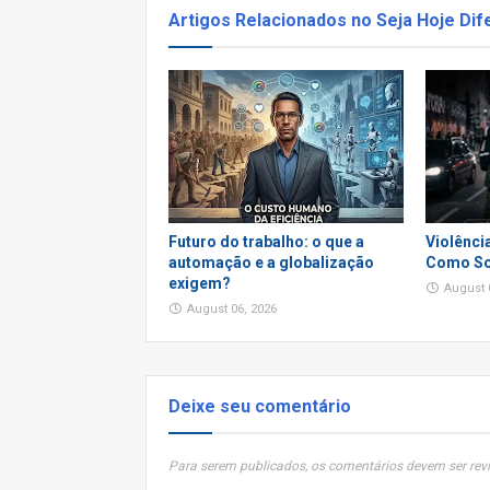
Artigos Relacionados no Seja Hoje Dif
Futuro do trabalho: o que a
Violênci
automação e a globalização
Como So
exigem?
August 
August 06, 2026
Deixe seu comentário
Para serem publicados, os comentários devem ser revi