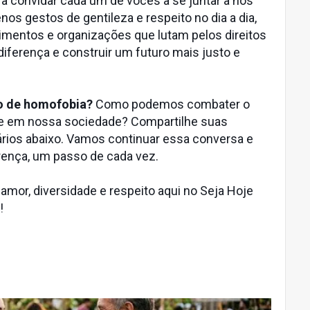
a convidar cada um de vocês a se juntar a nós
os gestos de gentileza e respeito no dia a dia,
imentos e organizações que lutam pelos direitos
iferença e construir um futuro mais justo e
so de homofobia?
Como podemos combater o
de em nossa sociedade? Compartilhe suas
rios abaixo. Vamos continuar essa conversa e
erença, um passo de cada vez.
 amor, diversidade e respeito aqui no Seja Hoje
!