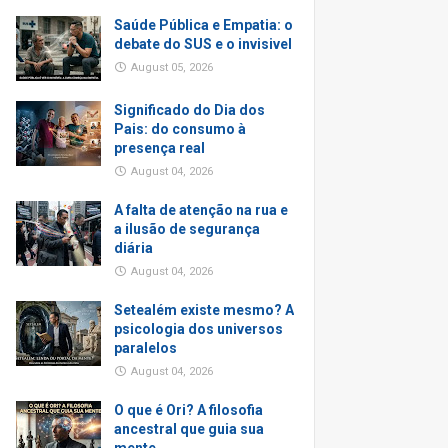
Saúde Pública e Empatia: o
debate do SUS e o invisivel
August 05, 2026
Significado do Dia dos
Pais: do consumo à
presença real
August 04, 2026
A falta de atenção na rua e
a ilusão de segurança
diária
August 04, 2026
Setealém existe mesmo? A
psicologia dos universos
paralelos
August 04, 2026
O que é Ori? A filosofia
ancestral que guia sua