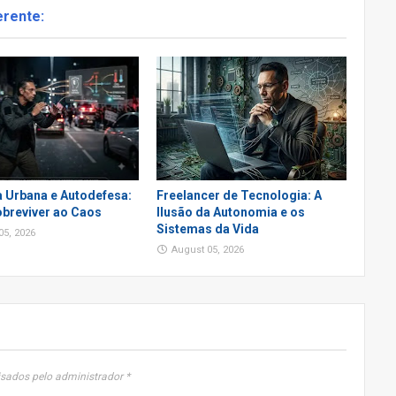
erente:
a Urbana e Autodefesa:
Freelancer de Tecnologia: A
breviver ao Caos
Ilusão da Autonomia e os
Sistemas da Vida
05, 2026
August 05, 2026
sados pelo administrador *