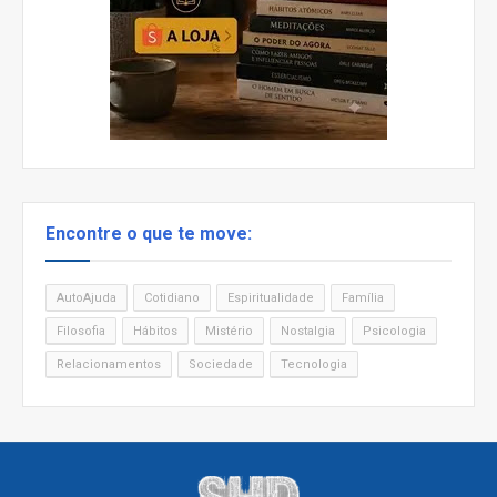
Encontre o que te move:
AutoAjuda
Cotidiano
Espiritualidade
Família
Filosofia
Hábitos
Mistério
Nostalgia
Psicologia
Relacionamentos
Sociedade
Tecnologia