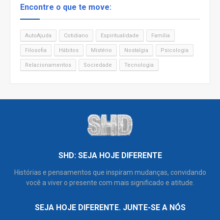
Encontre o que te move:
AutoAjuda
Cotidiano
Espiritualidade
Família
Filosofia
Hábitos
Mistério
Nostalgia
Psicologia
Relacionamentos
Sociedade
Tecnologia
SHD: SEJA HOJE DIFERENTE
Histórias e pensamentos que inspiram mudanças, convidando
você a viver o presente com mais significado e atitude.
SEJA HOJE DIFERENTE. JUNTE-SE A NÓS