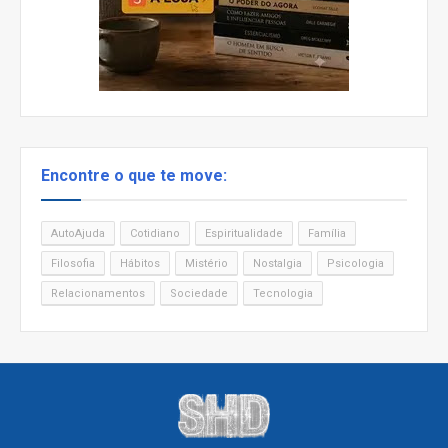
Encontre o que te move:
AutoAjuda
Cotidiano
Espiritualidade
Família
Filosofia
Hábitos
Mistério
Nostalgia
Psicologia
Relacionamentos
Sociedade
Tecnologia