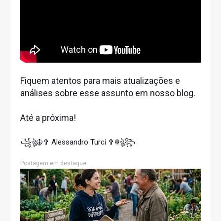
Fiquem atentos para mais atualizações e
análises sobre esse assunto em nosso blog.
Até a próxima!
꧁ঔৣ☬✞ Alessandro Turci ✞☬ঔৣ꧂
Postagem em destaque