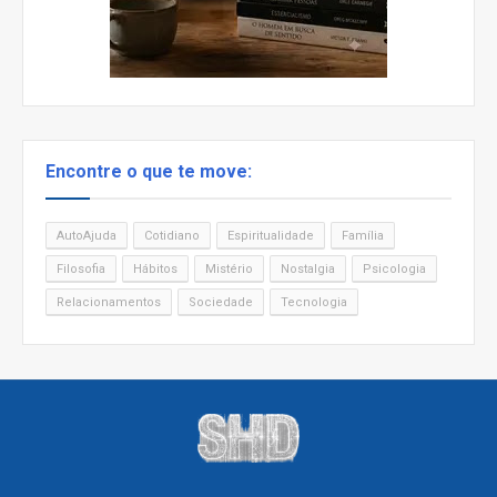
Encontre o que te move:
AutoAjuda
Cotidiano
Espiritualidade
Família
Filosofia
Hábitos
Mistério
Nostalgia
Psicologia
Relacionamentos
Sociedade
Tecnologia