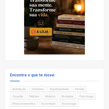
Encontre o que te move:
AutoAjuda
Cotidiano
Espiritualidade
Família
Filosofia
Hábitos
Mistério
Nostalgia
Psicologia
Relacionamentos
Sociedade
Tecnologia