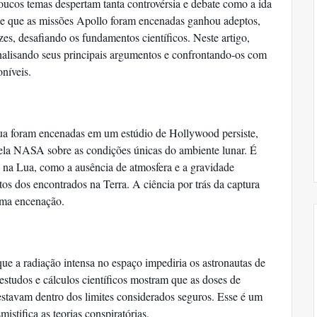
poucos temas despertam tanta controvérsia e debate como a ida
de que as missões Apollo foram encenadas ganhou adeptos,
zes, desafiando os fundamentos científicos. Neste artigo,
nalisando seus principais argumentos e confrontando-os com
oníveis.
ua foram encenadas em um estúdio de Hollywood persiste,
pela NASA sobre as condições únicas do ambiente lunar. É
ia na Lua, como a ausência de atmosfera e a gravidade
ntos dos encontrados na Terra. A ciência por trás da captura
 uma encenação.
e a radiação intensa no espaço impediria os astronautas de
estudos e cálculos científicos mostram que as doses de
estavam dentro dos limites considerados seguros. Esse é um
stifica as teorias conspiratórias.