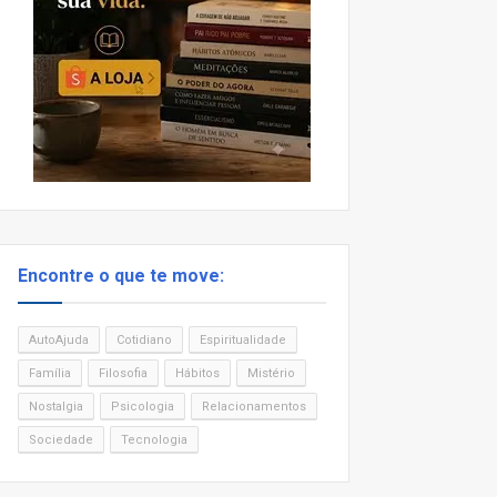
Encontre o que te move:
AutoAjuda
Cotidiano
Espiritualidade
Família
Filosofia
Hábitos
Mistério
Nostalgia
Psicologia
Relacionamentos
Sociedade
Tecnologia