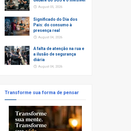
debate do SUS e o invisivel
August 05, 2026
Significado do Dia dos
Pais: do consumo à
presença real
August 04, 2026
A falta de atenção na rua e
a ilusão de segurança
diária
August 04, 2026
Transforme sua forma de pensar