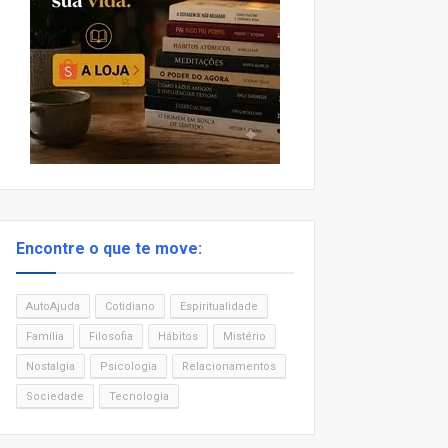
Encontre o que te move:
AutoAjuda
Cotidiano
Espiritualidade
Família
Filosofia
Hábitos
Mistério
Nostalgia
Psicologia
Relacionamentos
Sociedade
Tecnologia