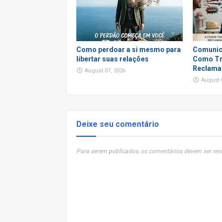
Como perdoar a si mesmo para
Comunic
libertar suas relações
Como Tr
Reclama
August 07, 2026
August 
Deixe seu comentário
Para serem publicados, os comentários devem ser revi