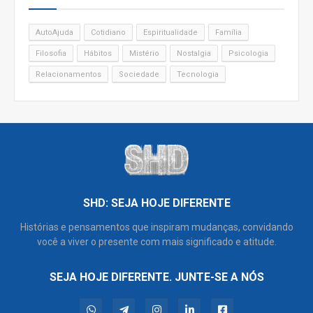
AutoAjuda
Cotidiano
Espiritualidade
Família
Filosofia
Hábitos
Mistério
Nostalgia
Psicologia
Relacionamentos
Sociedade
Tecnologia
SHD: SEJA HOJE DIFERENTE
Histórias e pensamentos que inspiram mudanças, convidando
você a viver o presente com mais significado e atitude.
SEJA HOJE DIFERENTE. JUNTE-SE A NÓS