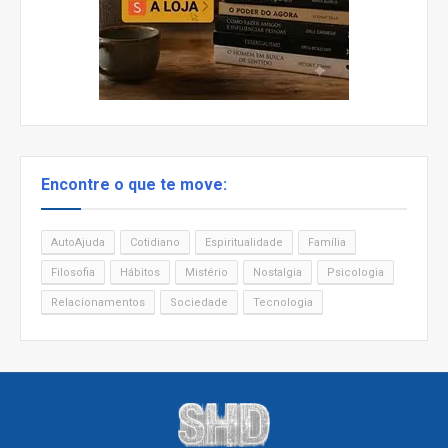
Encontre o que te move:
AutoAjuda
Cotidiano
Espiritualidade
Família
Filosofia
Hábitos
Mistério
Nostalgia
Psicologia
Relacionamentos
Sociedade
Tecnologia