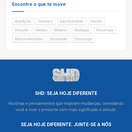
Encontre o que te move:
AutoAjuda
Cotidiano
Espiritualidade
Família
Filosofia
Hábitos
Mistério
Nostalgia
Psicologia
Relacionamentos
Sociedade
Tecnologia
SHD: SEJA HOJE DIFERENTE
Histórias e pensamentos que inspiram mudanças, convidando
você a viver o presente com mais significado e atitude.
SEJA HOJE DIFERENTE. JUNTE-SE A NÓS