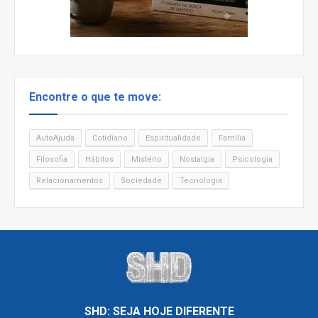
Encontre o que te move:
AutoAjuda
Cotidiano
Espiritualidade
Família
Filosofia
Hábitos
Mistério
Nostalgia
Psicologia
Relacionamentos
Sociedade
Tecnologia
SHD: SEJA HOJE DIFERENTE