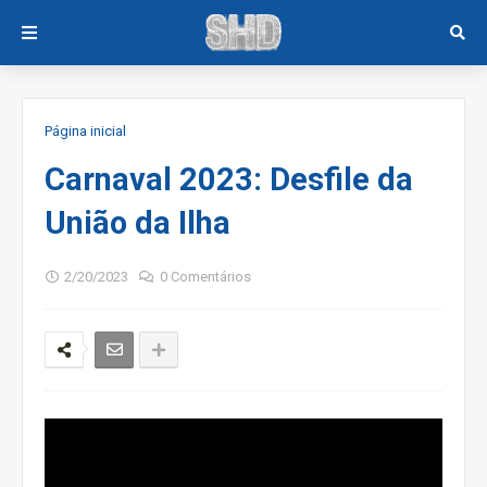
Página inicial
Carnaval 2023: Desfile da
União da Ilha
2/20/2023
0 Comentários