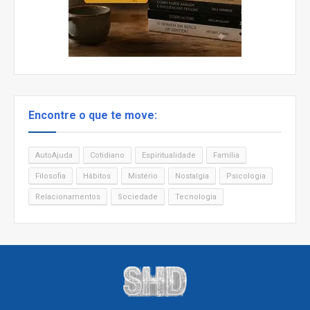
Encontre o que te move:
AutoAjuda
Cotidiano
Espiritualidade
Família
Filosofia
Hábitos
Mistério
Nostalgia
Psicologia
Relacionamentos
Sociedade
Tecnologia