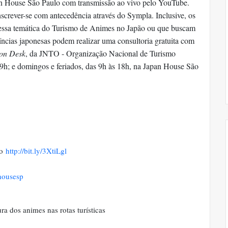
pan House São Paulo com transmissão ao vivo pelo YouTube.
inscrever-se com antecedência através do Sympla. Inclusive, os
 essa temática do Turismo de Animes no Japão ou que buscam
íncias japonesas podem realizar uma consultoria gratuita com
ion Desk
, da JNTO - Organização Nacional de Turismo
9h; e domingos e feriados, das 9h às 18h, na Japan House São
no
http://bit.ly/3XtiLgl
housesp
ra dos animes nas rotas turísticas