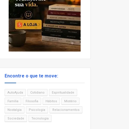
Encontre o que te move:
AutoAjuda
Cotidiano
Espiritualidade
Família
Filosofia
Hábitos
Mistério
Nostalgia
Psicologia
Relacionamentos
Sociedade
Tecnologia