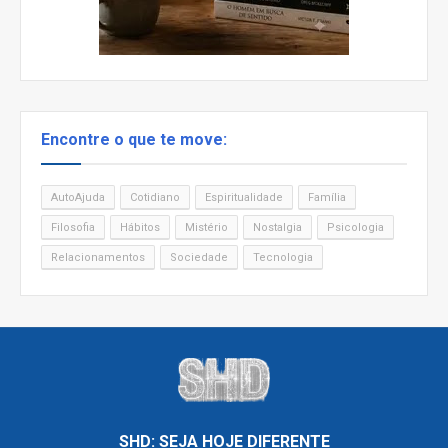
Encontre o que te move:
AutoAjuda
Cotidiano
Espiritualidade
Família
Filosofia
Hábitos
Mistério
Nostalgia
Psicologia
Relacionamentos
Sociedade
Tecnologia
SHD: SEJA HOJE DIFERENTE