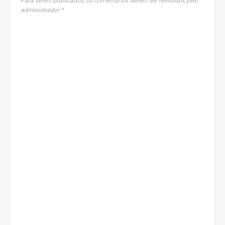
Para serem publicados, os comentários devem ser revisados pelo
administrador *