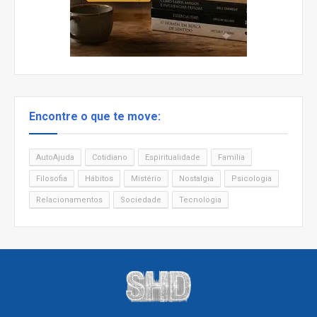
Encontre o que te move:
AutoAjuda
Cotidiano
Espiritualidade
Família
Filosofia
Hábitos
Mistério
Nostalgia
Psicologia
Relacionamentos
Sociedade
Tecnologia