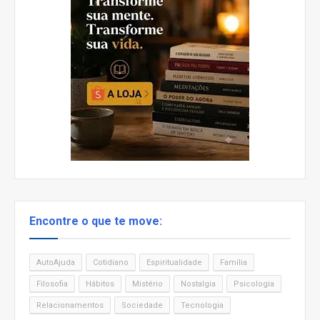
Encontre o que te move:
AutoAjuda
Cotidiano
Espiritualidade
Família
Filosofia
Hábitos
Mistério
Nostalgia
Psicologia
Relacionamentos
Sociedade
Tecnologia