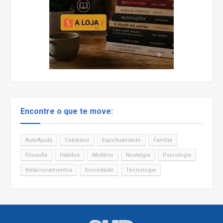
Encontre o que te move:
AutoAjuda
Cotidiano
Espiritualidade
Família
Filosofia
Hábitos
Mistério
Nostalgia
Psicologia
Relacionamentos
Sociedade
Tecnologia