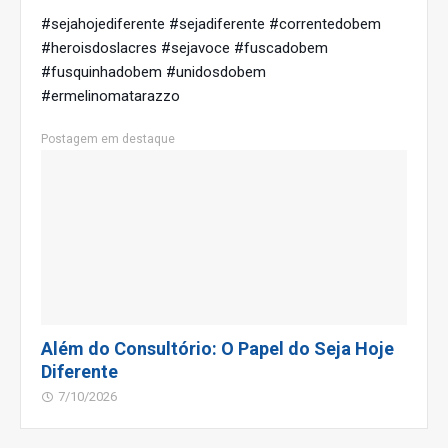
#sejahojediferente #sejadiferente #correntedobem
#heroisdoslacres #sejavoce #fuscadobem
#fusquinhadobem #unidosdobem
#ermelinomatarazzo
Postagem em destaque
Além do Consultório: O Papel do Seja Hoje
Diferente
7/10/2026