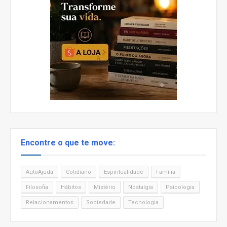
Encontre o que te move:
AutoAjuda
Cotidiano
Espiritualidade
Família
Filosofia
Hábitos
Mistério
Nostalgia
Psicologia
Relacionamentos
Sociedade
Tecnologia