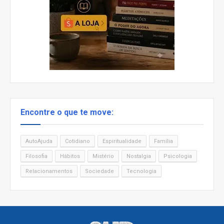
Encontre o que te move:
AutoAjuda
Cotidiano
Espiritualidade
Família
Filosofia
Hábitos
Mistério
Nostalgia
Psicologia
Relacionamentos
Sociedade
Tecnologia