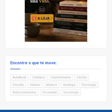
Encontre o que te move:
AutoAjuda
Cotidiano
Espiritualidade
Família
Filosofia
Hábitos
Mistério
Nostalgia
Psicologia
Relacionamentos
Sociedade
Tecnologia