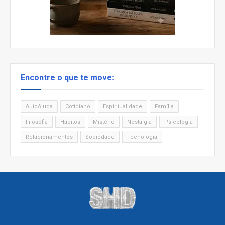
Encontre o que te move:
AutoAjuda
Cotidiano
Espiritualidade
Família
Filosofia
Hábitos
Mistério
Nostalgia
Psicologia
Relacionamentos
Sociedade
Tecnologia