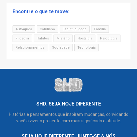
Encontre o que te move:
AutoAjuda
Cotidiano
Espiritualidade
Família
Filosofia
Hábitos
Mistério
Nostalgia
Psicologia
Relacionamentos
Sociedade
Tecnologia
SHD: SEJA HOJE DIFERENTE
Histórias e pensamentos que inspiram mudanças, convidando
você a viver o presente com mais significado e atitude.
SEJA HOJE DIFERENTE. JUNTE-SE A NÓS