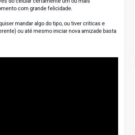
avés do celular certamente um ou mais
momento com grande felicidade.
iser mandar algo do tipo, ou tiver criticas e
erente) ou até mesmo iniciar nova amizade basta