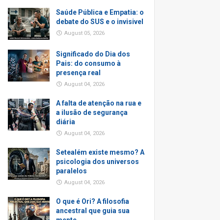
Saúde Pública e Empatia: o
debate do SUS e o invisivel
August 05, 2026
Significado do Dia dos
Pais: do consumo à
presença real
August 04, 2026
A falta de atenção na rua e
a ilusão de segurança
diária
August 04, 2026
Setealém existe mesmo? A
psicologia dos universos
paralelos
August 04, 2026
O que é Ori? A filosofia
ancestral que guia sua