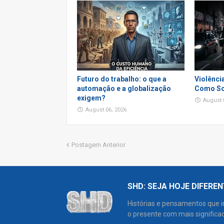
Futuro do trabalho: o que a
Violênci
automação e a globalização
Como So
exigem?
August 
August 06, 2026
Postagem Anterior
SHD: SEJA HOJE DIFERE
Histórias e pensamentos que 
o presente com mais significad