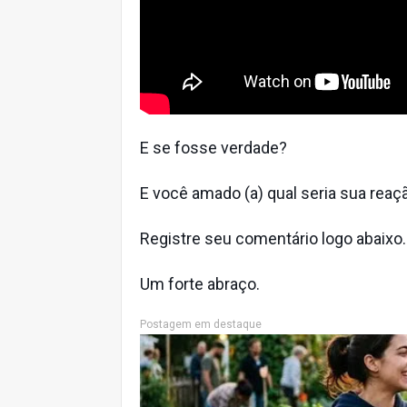
E se fosse verdade?
E você amado (a) qual seria sua reaç
Registre seu comentário logo abaixo.
Um forte abraço.
Postagem em destaque