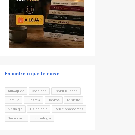
Encontre o que te move:
AutoAjuda
Cotidiano
Espiritualidade
Família
Filosofia
Hábitos
Mistério
Nostalgia
Psicologia
Relacionamentos
Sociedade
Tecnologia