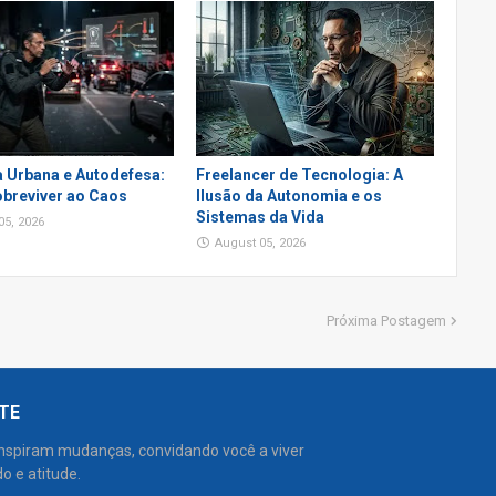
a Urbana e Autodefesa:
Freelancer de Tecnologia: A
breviver ao Caos
Ilusão da Autonomia e os
Sistemas da Vida
05, 2026
August 05, 2026
Próxima Postagem
NTE
inspiram mudanças, convidando você a viver
o e atitude.