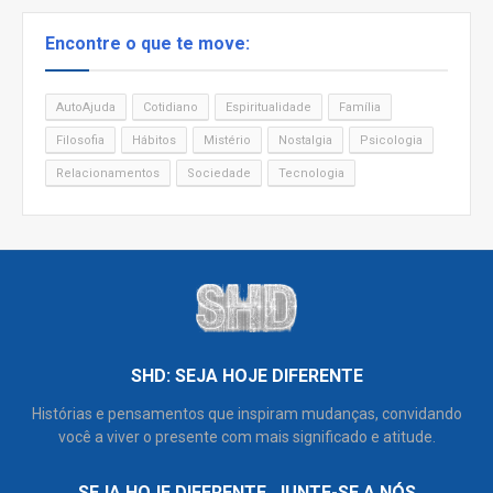
Encontre o que te move:
AutoAjuda
Cotidiano
Espiritualidade
Família
Filosofia
Hábitos
Mistério
Nostalgia
Psicologia
Relacionamentos
Sociedade
Tecnologia
SHD: SEJA HOJE DIFERENTE
Histórias e pensamentos que inspiram mudanças, convidando
você a viver o presente com mais significado e atitude.
SEJA HOJE DIFERENTE. JUNTE-SE A NÓS