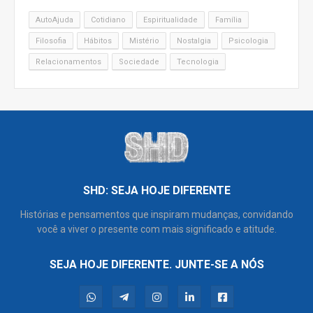
AutoAjuda
Cotidiano
Espiritualidade
Família
Filosofia
Hábitos
Mistério
Nostalgia
Psicologia
Relacionamentos
Sociedade
Tecnologia
SHD: SEJA HOJE DIFERENTE
Histórias e pensamentos que inspiram mudanças, convidando
você a viver o presente com mais significado e atitude.
SEJA HOJE DIFERENTE. JUNTE-SE A NÓS