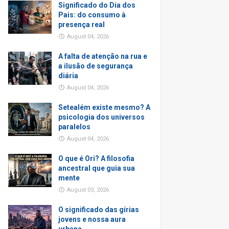
Significado do Dia dos
Pais: do consumo à
presença real
August 04, 2026
A falta de atenção na rua e
a ilusão de segurança
diária
August 04, 2026
Setealém existe mesmo? A
psicologia dos universos
paralelos
August 04, 2026
O que é Ori? A filosofia
ancestral que guia sua
mente
August 03, 2026
O significado das gírias
jovens e nossa aura