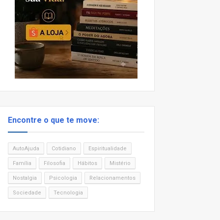
Encontre o que te move:
AutoAjuda
Cotidiano
Espiritualidade
Família
Filosofia
Hábitos
Mistério
Nostalgia
Psicologia
Relacionamentos
Sociedade
Tecnologia